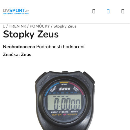
Přejít
Hledat
NÁKUP
na
KOŠÍK
obsah
Domů
/
TRENINK
/
POMŮCKY
/
Stopky Zeus
Stopky Zeus
Průměrné
Neohodnoceno
Podrobnosti hodnocení
hodnocení
Značka:
Zeus
produktu
je
0,0
z
5
hvězdiček.