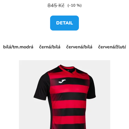
845 Kč
(–10 %)
DETAIL
bílá/tm.modrá
černá/bílá
červená/bílá
červená/žlutá