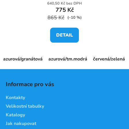
640,50 Kč bez DPH
775 Kč
865 Kč
(–10 %)
DETAIL
azurová/granátová
azurová/tm.modrá
červená/zelená
Z
á
Informace pro vás
p
a
Kontakty
t
Velikostní tabulky
í
Katalogy
Jak nakupovat