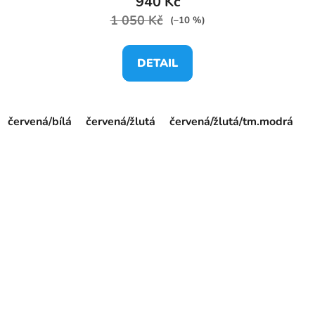
940 Kč
1 050 Kč
(–10 %)
DETAIL
červená/bílá
červená/žlutá
červená/žlutá/tm.modrá
f