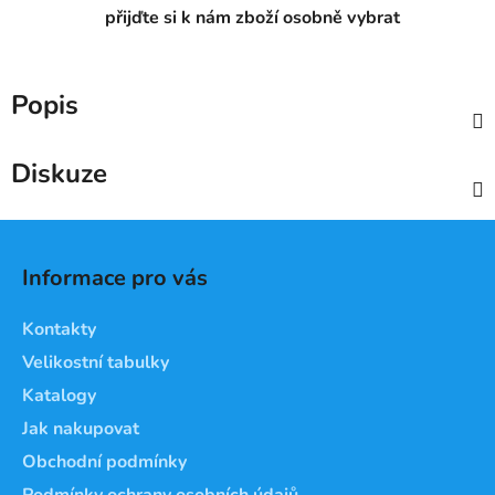
přijďte si k nám zboží osobně vybrat
Popis
Diskuze
Z
á
Informace pro vás
p
a
Kontakty
t
Velikostní tabulky
í
Katalogy
Jak nakupovat
Obchodní podmínky
Podmínky ochrany osobních údajů