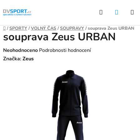
Přejít
Hledat
NÁKUP
na
KOŠÍK
obsah
Domů
/
SPORTY
/
VOLNÝ ČAS
/
SOUPRAVY
/
souprava Zeus URBAN
souprava Zeus URBAN
Průměrné
Neohodnoceno
Podrobnosti hodnocení
hodnocení
Značka:
Zeus
produktu
je
0,0
z
5
hvězdiček.