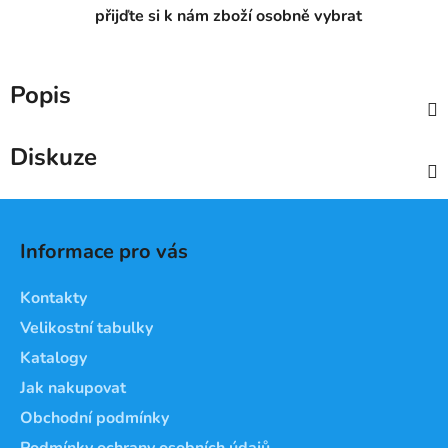
přijďte si k nám zboží osobně vybrat
Popis
Diskuze
Z
á
Informace pro vás
p
a
Kontakty
t
Velikostní tabulky
í
Katalogy
Jak nakupovat
Obchodní podmínky
Podmínky ochrany osobních údajů