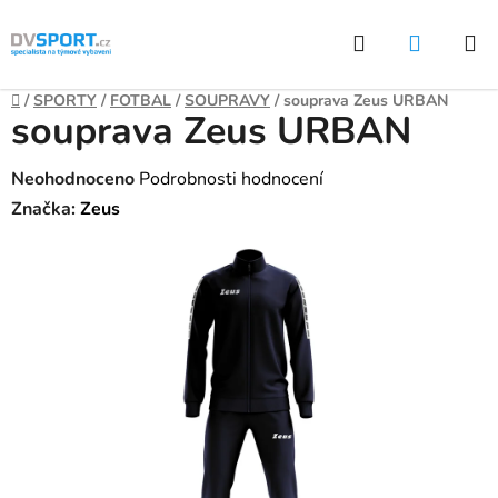
Přejít
Hledat
NÁKUP
na
KOŠÍK
obsah
Domů
/
SPORTY
/
FOTBAL
/
SOUPRAVY
/
souprava Zeus URBAN
souprava Zeus URBAN
Průměrné
Neohodnoceno
Podrobnosti hodnocení
hodnocení
Značka:
Zeus
produktu
je
0,0
z
5
hvězdiček.