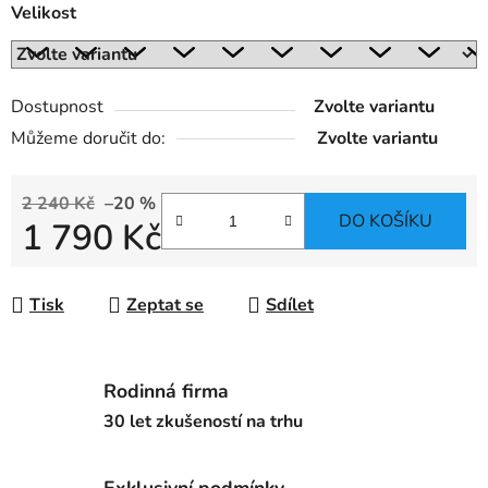
Velikost
Dostupnost
Zvolte variantu
Můžeme doručit do:
Zvolte variantu
2 240 Kč
–20 %
DO KOŠÍKU
1 790 Kč
Měrná cena:
Tisk
Zeptat se
Sdílet
Rodinná firma
30 let zkušeností na trhu
Exklusivní podmínky