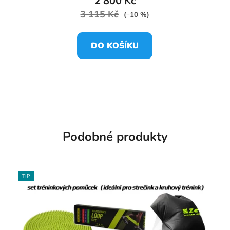
2 800 Kč
3 115 Kč
(–10 %)
DO KOŠÍKU
Podobné produkty
TIP