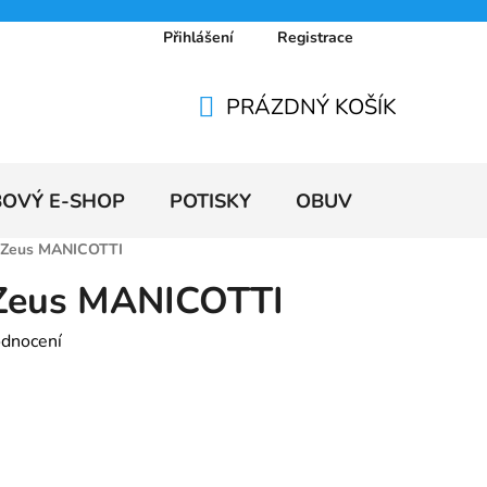
Přihlášení
Registrace
 osobních údajů
Doprava a platby
Ceníky
PRÁZDNÝ KOŠÍK
NÁKUPNÍ
KOŠÍK
BOVÝ E-SHOP
POTISKY
OBUV
VÝPRODE
 Zeus MANICOTTI
Zeus MANICOTTI
odnocení