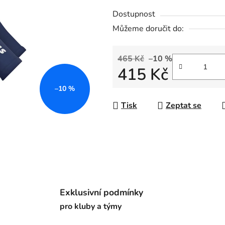
z
5
Dostupnost
hvězdiček.
Můžeme doručit do:
465 Kč
–10 %
415 Kč
–10 %
Měrná cena:
Tisk
Zeptat se
Exklusivní podmínky
pro kluby a týmy