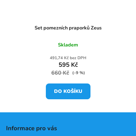
Set pomezních praporků Zeus
Skladem
491,74 Kč bez DPH
595 Kč
660 Kč
(–9 %)
DO KOŠÍKU
Z
á
Informace pro vás
p