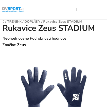
Přejít
Hledat
NÁKUP
na
KOŠÍK
obsah
Domů
/
TRENINK
/
DOPLŇKY
/
Rukavice Zeus STADIUM
Rukavice Zeus STADIUM
Průměrné
Neohodnoceno
Podrobnosti hodnocení
hodnocení
Značka:
Zeus
produktu
je
0,0
z
5
hvězdiček.