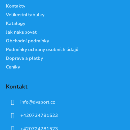
a
Kontakty
t
Velikostní tabulky
í
Katalogy
Jak nakupovat
Obchodní podmínky
Podmínky ochrany osobních údajů
Doprava a platby
Ceníky
Kontakt
info
@
dvsport.cz
+420724781523
+420724781523