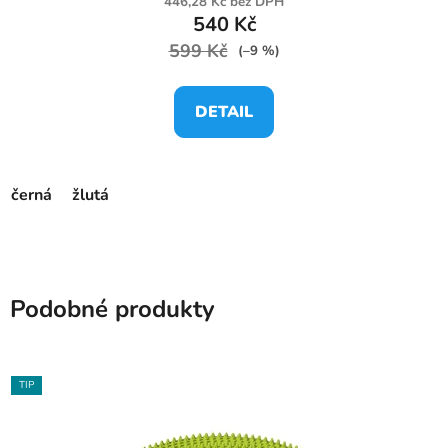
446,28 Kč bez DPH
540 Kč
599 Kč
(–9 %)
DETAIL
černá
žlutá
Podobné produkty
TIP