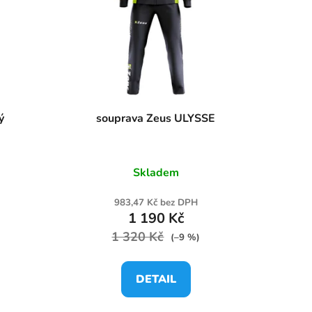
ý
souprava Zeus ULYSSE
Skladem
983,47 Kč bez DPH
1 190 Kč
1 320 Kč
(–9 %)
DETAIL