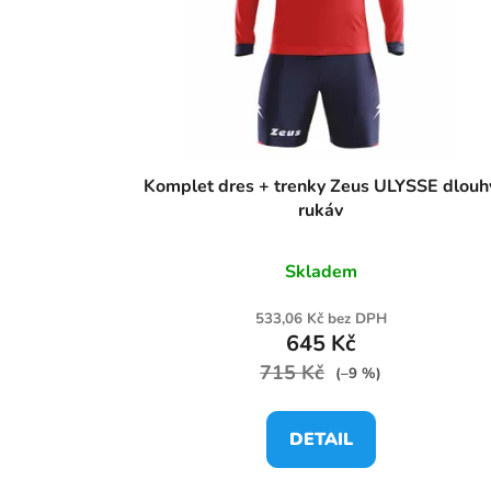
Komplet dres + trenky Zeus ULYSSE dlouh
rukáv
Skladem
533,06 Kč bez DPH
645 Kč
715 Kč
(–9 %)
DETAIL