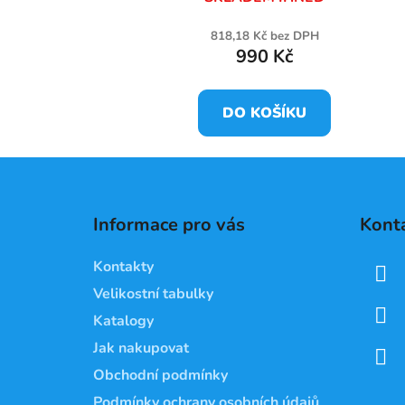
818,18 Kč bez DPH
990 Kč
DO KOŠÍKU
Z
á
Informace pro vás
Kont
p
a
Kontakty
t
Velikostní tabulky
í
Katalogy
Jak nakupovat
Obchodní podmínky
Podmínky ochrany osobních údajů