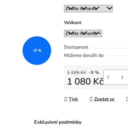
z
5
hvězdiček.
Velikost
Dostupnost
–9 %
Můžeme doručit do:
1 195 Kč
–9 %
1 080 Kč
Měrná cena:
Tisk
Zeptat se
Exklusivní podmínky