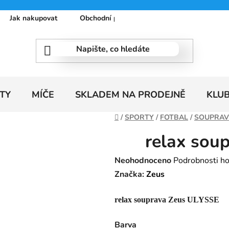
Jak nakupovat
Obchodní podmínky
Podmínky ochrany
TY
MÍČE
SKLADEM NA PRODEJNĚ
KLU
Domů
/
SPORTY
/
FOTBAL
/
SOUPRAV
relax sou
Průměrné
Neohodnoceno
Podrobnosti h
hodnocení
Značka:
Zeus
produktu
relax souprava Zeus ULYSSE
je
0,0
Barva