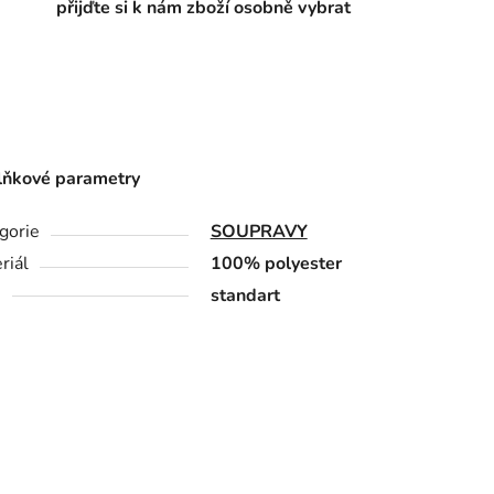
přijďte si k nám zboží osobně vybrat
ňkové parametry
gorie
SOUPRAVY
riál
100% polyester
h
standart