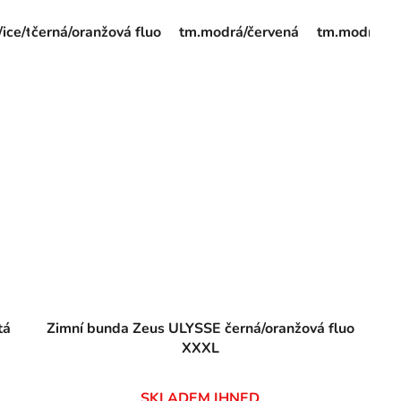
/ice/tm.modrá
černá/oranžová fluo
žlutá fluo/tm.modrá
tm.modrá/červená
žlutá/tm.modrá
tm.modrá/rů
ora
tá
Zimní bunda Zeus ULYSSE černá/oranžová fluo
XXXL
SKLADEM IHNED