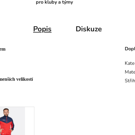
pro kluby a týmy
Popis
Diskuze
Dopl
pem
Kate
Mate
enších velikostí
Stři