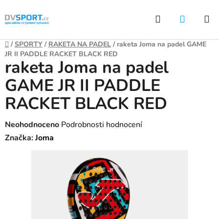
Přejít
Hledat
NÁKUP
na
KOŠÍK
obsah
Domů
/
SPORTY
/
RAKETA NA PADEL
/
raketa Joma na padel GAME
JR II PADDLE RACKET BLACK RED
raketa Joma na padel
GAME JR II PADDLE
RACKET BLACK RED
Průměrné
Neohodnoceno
Podrobnosti hodnocení
hodnocení
Značka:
Joma
produktu
je
0,0
z
5
hvězdiček.