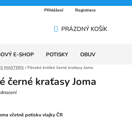
Přihlášení
Registrace
 osobních údajů
Doprava a platby
Ceníky
PRÁZDNÝ KOŠÍK
NÁKUPNÍ
KOŠÍK
BOVÝ E-SHOP
POTISKY
OBUV
VÝPRODE
CS MASTERS
/
Pánské krátké černé kraťasy Joma
é černé kraťasy Joma
odnocení
oma včetně potisku vlajky ČR