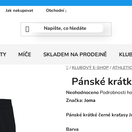
Jak nakupovat
Obchodní podmínky
Podmínky ochrany
TY
MÍČE
SKLADEM NA PRODEJNĚ
KLU
Domů
/
KLUBOVÝ E-SHOP
/
ATHLETI
Pánské krátk
Průměrné
Neohodnoceno
Podrobnosti h
hodnocení
Značka:
Joma
produktu
Pánské krátké černé kraťasy J
je
0,0
Barva