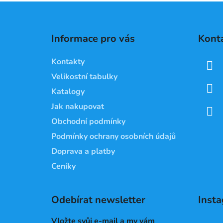
Z
á
Informace pro vás
Kont
p
a
Kontakty
t
Velikostní tabulky
í
Katalogy
Jak nakupovat
Obchodní podmínky
Podmínky ochrany osobních údajů
Doprava a platby
Ceníky
Odebírat newsletter
Inst
Vložte svůj e-mail a my vám