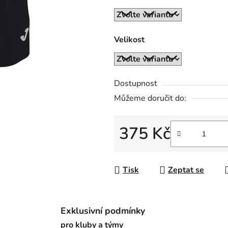
z
5
hvězdiček.
Velikost
Dostupnost
Můžeme doručit do:
375 Kč
Měrná cena:
Tisk
Zeptat se
Exklusivní podmínky
pro kluby a týmy