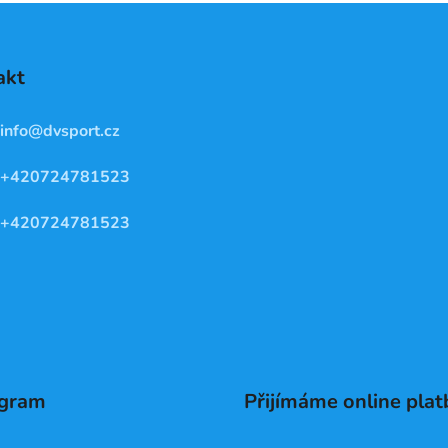
akt
info
@
dvsport.cz
+420724781523
+420724781523
agram
Přijímáme online plat