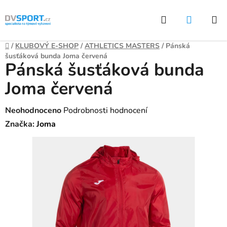
Přejít
Hledat
NÁKUP
na
KOŠÍK
obsah
Domů
/
KLUBOVÝ E-SHOP
/
ATHLETICS MASTERS
/
Pánská
šusťáková bunda Joma červená
Pánská šusťáková bunda
Joma červená
Průměrné
Neohodnoceno
Podrobnosti hodnocení
hodnocení
Značka:
Joma
produktu
je
0,0
z
5
hvězdiček.