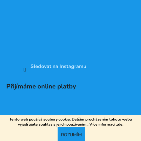
Sledovat na Instagramu
Přijímáme online platby
Tento web používá soubory cookie. Dalším procházením tohoto webu
vyjadřujete souhlas s jejich používáním.. Více informací
zde
.
Vytvořil Shoptet
ROZUMÍM
Copyright 2026
DV SPORT
. Všechna práva vyhrazena.