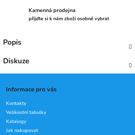
Kamenná prodejna
přijďte si k nám zboží osobně vybrat
Popis
Diskuze
Z
á
Informace pro vás
p
a
Kontakty
t
Velikostní tabulky
í
Katalogy
Jak nakupovat