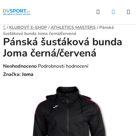
Přejít
Hledat
NÁKUP
na
KOŠÍK
obsah
Domů
/
KLUBOVÝ E-SHOP
/
ATHLETICS MASTERS
/
Pánská
šusťáková bunda Joma černá/červená
Pánská šusťáková bunda
Joma černá/červená
Průměrné
Neohodnoceno
Podrobnosti hodnocení
hodnocení
Značka:
Joma
produktu
je
0,0
z
5
hvězdiček.