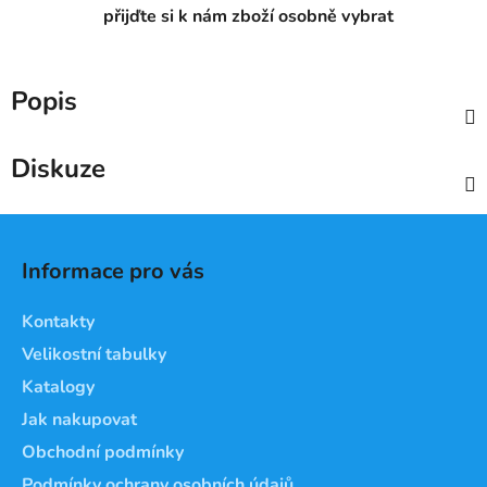
přijďte si k nám zboží osobně vybrat
Popis
Diskuze
Z
á
Informace pro vás
p
a
Kontakty
t
Velikostní tabulky
í
Katalogy
Jak nakupovat
Obchodní podmínky
Podmínky ochrany osobních údajů