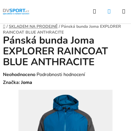
Přejít
Hledat
NÁKUP
na
KOŠÍK
obsah
Domů
/
SKLADEM NA PRODEJNĚ
/
Pánská bunda Joma EXPLORER
RAINCOAT BLUE ANTHRACITE
Pánská bunda Joma
EXPLORER RAINCOAT
BLUE ANTHRACITE
Průměrné
Neohodnoceno
Podrobnosti hodnocení
hodnocení
Značka:
Joma
produktu
je
0,0
z
5
hvězdiček.