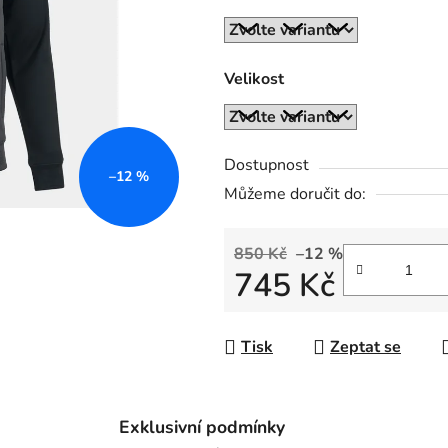
z
5
hvězdiček.
Velikost
Dostupnost
–12 %
Můžeme doručit do:
850 Kč
–12 %
745 Kč
Měrná cena:
Tisk
Zeptat se
Exklusivní podmínky