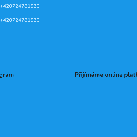
+420724781523
+420724781523
agram
Přijímáme online plat