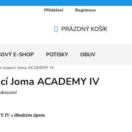
Přihlášení
Registrace
 osobních údajů
Doprava a platby
Ceníky
PRÁZDNÝ KOŠÍK
NÁKUPNÍ
KOŠÍK
BOVÝ E-SHOP
POTISKY
OBUV
VÝPRODE
 s kapucí Joma ACADEMY IV
ucí Joma ACADEMY IV
odnocení
 IV s dlouhým zipem