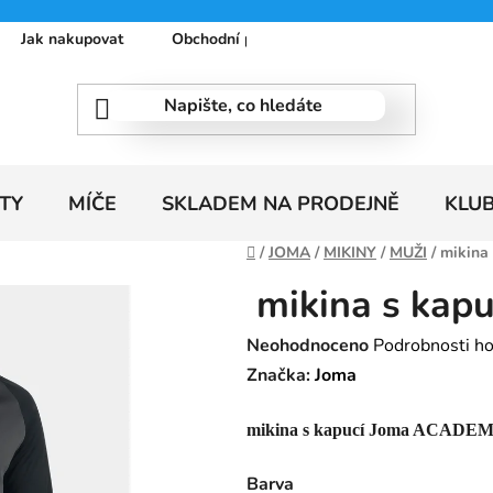
Jak nakupovat
Obchodní podmínky
Podmínky ochrany
TY
MÍČE
SKLADEM NA PRODEJNĚ
KLU
Domů
/
JOMA
/
MIKINY
/
MUŽI
/
mikina
mikina s kap
Průměrné
Neohodnoceno
Podrobnosti h
hodnocení
Značka:
Joma
produktu
mikina s kapucí Joma ACADEMY
je
0,0
Barva