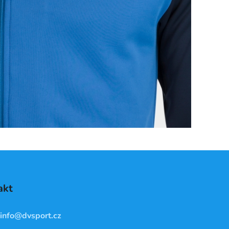
akt
info
@
dvsport.cz