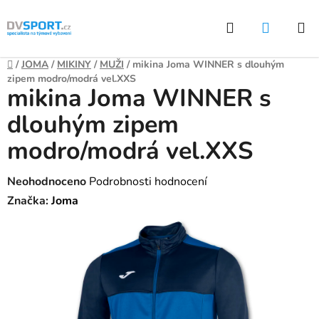
Přejít
Hledat
NÁKUP
na
KOŠÍK
obsah
Domů
/
JOMA
/
MIKINY
/
MUŽI
/
mikina Joma WINNER s dlouhým
zipem modro/modrá vel.XXS
mikina Joma WINNER s
dlouhým zipem
modro/modrá vel.XXS
Průměrné
Neohodnoceno
Podrobnosti hodnocení
hodnocení
Značka:
Joma
produktu
je
0,0
z
5
hvězdiček.