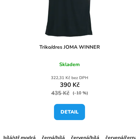
Triko/dres JOMA WINNER
Skladem
322,31 Kč bez DPH
390 Kč
435 Kč
(–10 %)
DETAIL
bílá/stř.modrá
černá/bílá
červená/bílá
červená/černá