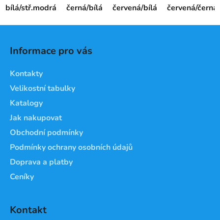
bílá/stř.modrá
černá/bílá
červená/bílá
červená/černá
Z
á
Informace pro vás
p
a
Kontakty
t
Velikostní tabulky
í
Katalogy
Jak nakupovat
Obchodní podmínky
Podmínky ochrany osobních údajů
Doprava a platby
Ceníky
Kontakt