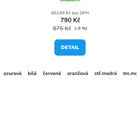
652,89 Kč bez DPH
790 Kč
875 Kč
(–9 %)
DETAIL
azurová
bílá
červená
oranžová
stř.modrá
tm.mod