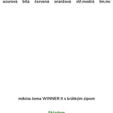
azurová
bílá
červená
oranžová
stř.modrá
tm.mod
mikina Joma WINNER II s krátkým zipem
Skladem