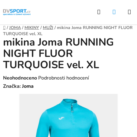
Přejít
Hledat
NÁKUP
na
KOŠÍK
obsah
Domů
/
JOMA
/
MIKINY
/
MUŽI
/
mikina Joma RUNNING NIGHT FLUOR
TURQUOISE vel. XL
mikina Joma RUNNING
NIGHT FLUOR
TURQUOISE vel. XL
Průměrné
Neohodnoceno
Podrobnosti hodnocení
hodnocení
Značka:
Joma
produktu
je
0,0
z
5
hvězdiček.