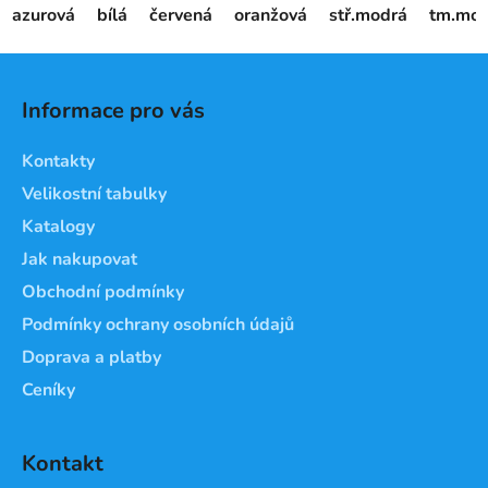
azurová
bílá
červená
oranžová
stř.modrá
tm.mod
Z
á
Informace pro vás
p
a
Kontakty
t
Velikostní tabulky
í
Katalogy
Jak nakupovat
Obchodní podmínky
Podmínky ochrany osobních údajů
Doprava a platby
Ceníky
Kontakt