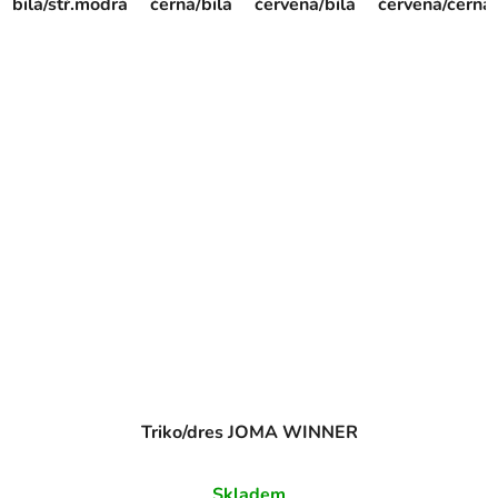
bílá/stř.modrá
černá/bílá
červená/bílá
červená/černá
Triko/dres JOMA WINNER
Skladem