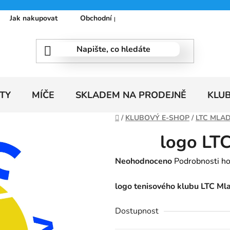
Jak nakupovat
Obchodní podmínky
Podmínky ochrany
TY
MÍČE
SKLADEM NA PRODEJNĚ
KLU
Domů
/
KLUBOVÝ E-SHOP
/
LTC MLA
logo LT
Průměrné
Neohodnoceno
Podrobnosti h
hodnocení
logo tenisového klubu LTC Ml
produktu
je
Dostupnost
0,0