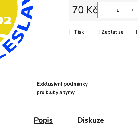
z
70 Kč
5
hvězdiček.
Měrná cena:
Tisk
Zeptat se
Exklusivní podmínky
pro kluby a týmy
Popis
Diskuze