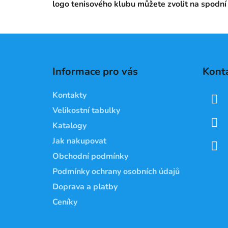
logo tenisového klubu můžete zvolit na spodní 
Z
á
Informace pro vás
Kont
p
a
Kontakty
t
Velikostní tabulky
í
Katalogy
Jak nakupovat
Obchodní podmínky
Podmínky ochrany osobních údajů
Doprava a platby
Ceníky