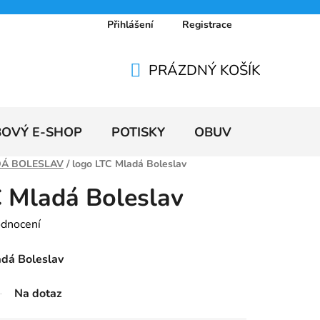
Přihlášení
Registrace
 osobních údajů
Doprava a platby
Ceníky
PRÁZDNÝ KOŠÍK
NÁKUPNÍ
KOŠÍK
BOVÝ E-SHOP
POTISKY
OBUV
VÝPRODE
DÁ BOLESLAV
/
logo LTC Mladá Boleslav
C Mladá Boleslav
odnocení
adá Boleslav
Na dotaz