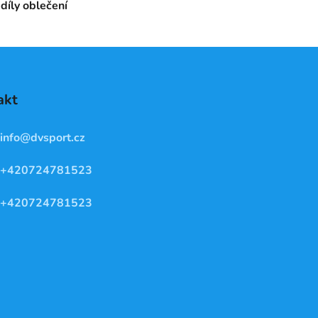
díly oblečení
akt
info
@
dvsport.cz
+420724781523
+420724781523