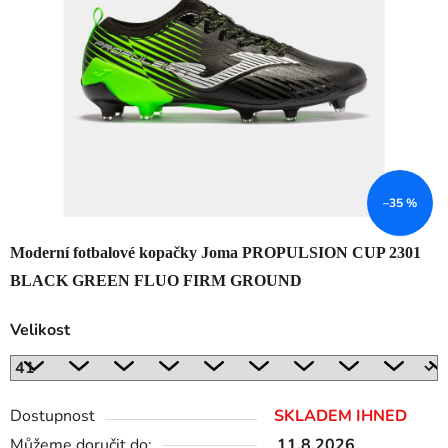
5
hvězdiček.
–35 %
Moderní fotbalové kopačky Joma PROPULSION CUP 2301
BLACK GREEN FLUO FIRM GROUND
Velikost
Dostupnost
SKLADEM IHNED
Můžeme doručit do:
11.8.2026