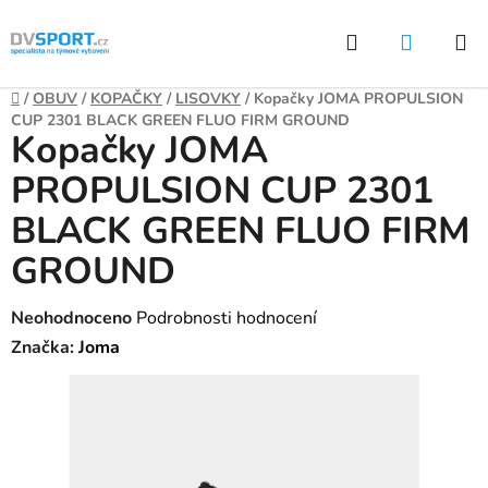
Přejít
Hledat
NÁKUP
na
KOŠÍK
obsah
Domů
/
OBUV
/
KOPAČKY
/
LISOVKY
/
Kopačky JOMA PROPULSION
CUP 2301 BLACK GREEN FLUO FIRM GROUND
Kopačky JOMA
PROPULSION CUP 2301
BLACK GREEN FLUO FIRM
GROUND
Průměrné
Neohodnoceno
Podrobnosti hodnocení
hodnocení
Značka:
Joma
produktu
je
0,0
z