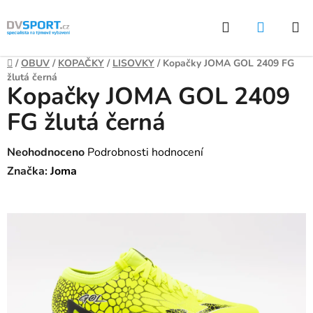
Přejít
Hledat
NÁKUP
na
KOŠÍK
obsah
Domů
/
OBUV
/
KOPAČKY
/
LISOVKY
/
Kopačky JOMA GOL 2409 FG
žlutá černá
Kopačky JOMA GOL 2409
FG žlutá černá
Průměrné
Neohodnoceno
Podrobnosti hodnocení
hodnocení
Značka:
Joma
produktu
je
0,0
z
5
hvězdiček.