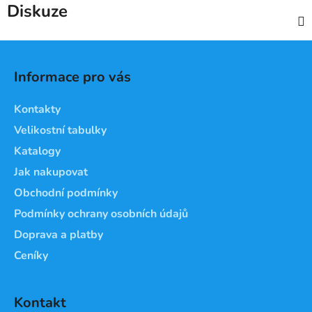
Diskuze
Z
á
Informace pro vás
p
a
Kontakty
t
Velikostní tabulky
í
Katalogy
Jak nakupovat
Obchodní podmínky
Podmínky ochrany osobních údajů
Doprava a platby
Ceníky
Kontakt