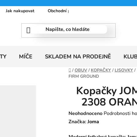
Jak nakupovat
Obchodní podmínky
Podmínky ochrany
TY
MÍČE
SKLADEM NA PRODEJNĚ
KLU
Domů
/
OBUV
/
KOPAČKY
/
LISOVKY
/
FIRM GROUND
Kopačky J
2308 ORA
Průměrné
Neohodnoceno
Podrobnosti h
hodnocení
Značka:
Joma
produktu
Moderní fotbalové kopačky Jo