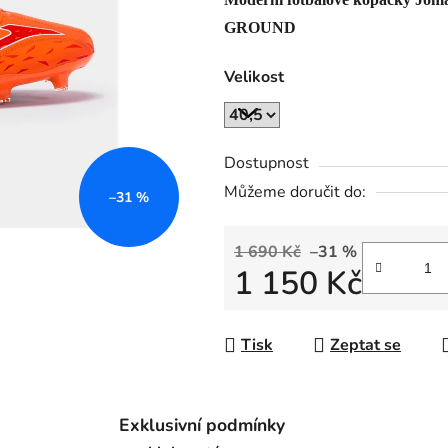
je
0,0
GROUND
z
Velikost
5
hvězdiček.
Dostupnost
Můžeme doručit do:
–31 %
1 690 Kč
–31 %
1 150 Kč
Měrná cena:
Tisk
Zeptat se
Exklusivní podmínky