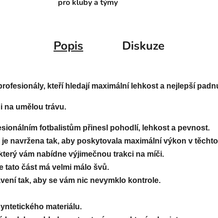
pro kluby a týmy
Popis
Diskuze
sionály, kteří hledají maximální lehkost a nejlepší padnut
i na umělou trávu. 
ionálním fotbalistům přinesl pohodlí, lehkost a pevnost. 
e navržena tak, aby poskytovala maximální výkon v těchto
který vám nabídne výjimečnou trakci na míči. 
 tato část má velmi málo švů. 
vení tak, aby se vám nic nevymklo kontrole.

ntetického materiálu. 