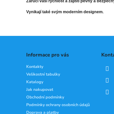
Zaručí vaši rychlost a zajistí pevný a bezpečn
Vynikají také svým moderním designem.
Z
á
Informace pro vás
Kont
p
a
Kontakty
t
Velikostní tabulky
í
Katalogy
Jak nakupovat
Obchodní podmínky
Podmínky ochrany osobních údajů
Doprava a platby