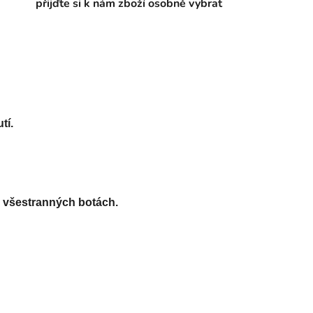
přijďte si k nám zboží osobně vybrat
í. 
 všestranných botách.
