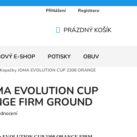
Přihlášení
Registrace
 osobních údajů
Doprava a platby
Ceníky
PRÁZDNÝ KOŠÍK
NÁKUPNÍ
KOŠÍK
BOVÝ E-SHOP
POTISKY
OBUV
VÝPRODE
Kopačky JOMA EVOLUTION CUP 2308 ORANGE
OMA EVOLUTION CUP
NGE FIRM GROUND
odnocení
ma
EVOLUTION CUP 2308 ORANGE FIRM