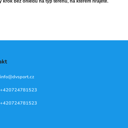
ý krok bez ohledu na typ terénu, na kterém hrajete.
akt
info
@
dvsport.cz
+420724781523
+420724781523