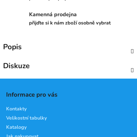
Kamenná prodejna
přijďte si k nám zboží osobně vybrat
Popis
Diskuze
Z
á
Informace pro vás
p
a
Kontakty
t
Velikostní tabulky
í
Katalogy
Jak nakupovat