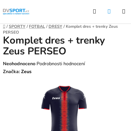
Přejít
Hledat
NÁKUP
na
KOŠÍK
obsah
Domů
/
SPORTY
/
FOTBAL
/
DRESY
/
Komplet dres + trenky Zeus
PERSEO
Komplet dres + trenky
Zeus PERSEO
Průměrné
Neohodnoceno
Podrobnosti hodnocení
hodnocení
Značka:
Zeus
produktu
je
0,0
z
5
hvězdiček.