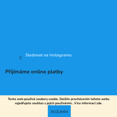
Sledovat na Instagramu
Přijímáme online platby
Tento web používá soubory cookie. Dalším procházením tohoto webu
vyjadřujete souhlas s jejich používáním.. Více informací
zde
.
Vytvořil Shoptet
ROZUMÍM
Copyright 2026
DV SPORT
. Všechna práva vyhrazena.