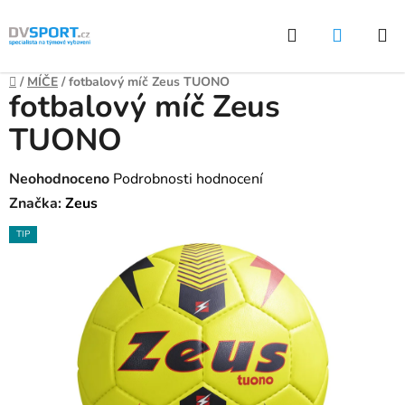
Přejít
Hledat
NÁKUP
na
KOŠÍK
obsah
Domů
/
MÍČE
/
fotbalový míč Zeus TUONO
fotbalový míč Zeus
TUONO
Průměrné
Neohodnoceno
Podrobnosti hodnocení
hodnocení
Značka:
Zeus
produktu
TIP
je
0,0
z
5
hvězdiček.