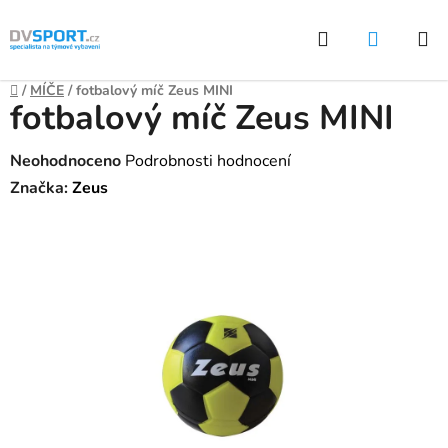
Přejít
Hledat
NÁKUP
na
KOŠÍK
obsah
Domů
/
MÍČE
/
fotbalový míč Zeus MINI
fotbalový míč Zeus MINI
Průměrné
Neohodnoceno
Podrobnosti hodnocení
hodnocení
Značka:
Zeus
produktu
je
0,0
z
5
hvězdiček.