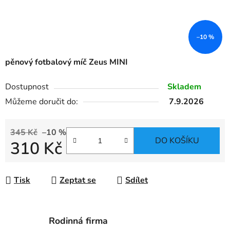
–10 %
pěnový fotbalový míč Zeus MINI
Dostupnost
Skladem
Můžeme doručit do:
7.9.2026
345 Kč
–10 %
DO KOŠÍKU
310 Kč
Měrná cena:
Tisk
Zeptat se
Sdílet
Rodinná firma