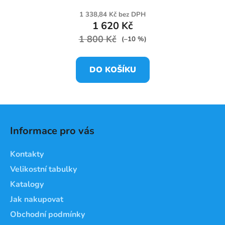
1 338,84 Kč bez DPH
1 620 Kč
1 800 Kč
(–10 %)
DO KOŠÍKU
Z
á
Informace pro vás
p
a
Kontakty
t
Velikostní tabulky
í
Katalogy
Jak nakupovat
Obchodní podmínky