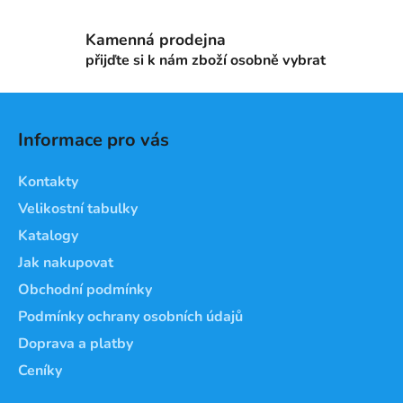
r
v
Kamenná prodejna
k
přijďte si k nám zboží osobně vybrat
y
v
Z
ý
á
p
Informace pro vás
i
p
s
a
Kontakty
u
t
Velikostní tabulky
í
Katalogy
Jak nakupovat
Obchodní podmínky
Podmínky ochrany osobních údajů
Doprava a platby
Ceníky