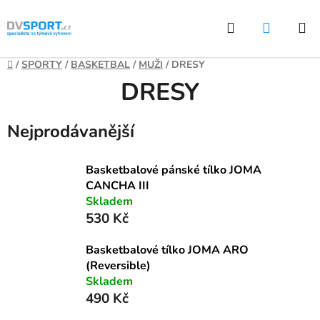
Přejít
Hledat
NÁKUP
na
KOŠÍK
obsah
Domů
/
SPORTY
/
BASKETBAL
/
MUŽI
/
DRESY
DRESY
Nejprodávanější
Basketbalové pánské tílko JOMA
CANCHA III
Skladem
530 Kč
Basketbalové tílko JOMA ARO
(Reversible)
Skladem
490 Kč