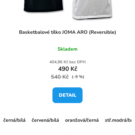
u
k
t
ů
Basketbalové tílko JOMA ARO (Reversible)
Skladem
404,96 Kč bez DPH
490 Kč
540 Kč
(–9 %)
DETAIL
černá/bílá
červená/bílá
oranžová/černá
stř.modrá/bíl