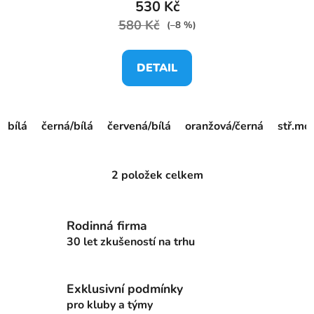
530 Kč
580 Kč
(–8 %)
DETAIL
bílá
černá/bílá
červená/bílá
oranžová/černá
stř.mo
2
položek celkem
O
v
l
Rodinná firma
á
d
30 let zkušeností na trhu
a
c
Exklusivní podmínky
í
p
pro kluby a týmy