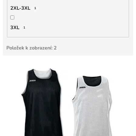
2XL-3XL
1
3XL
1
Položek k zobrazení:
2
V
ý
p
i
s
p
r
o
d