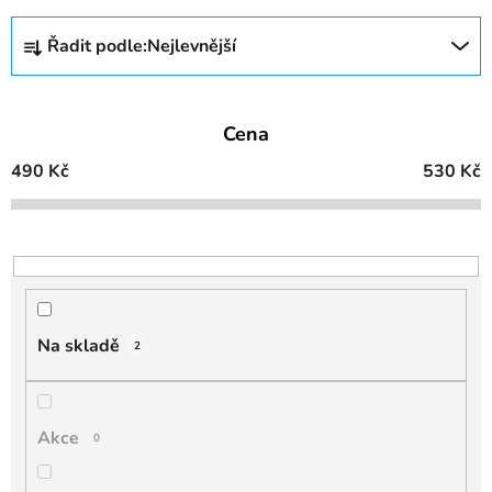
Ř
Řadit podle:
Nejlevnější
a
z
e
Cena
n
í
490
Kč
530
Kč
p
r
o
d
u
k
Na skladě
2
t
ů
Akce
0