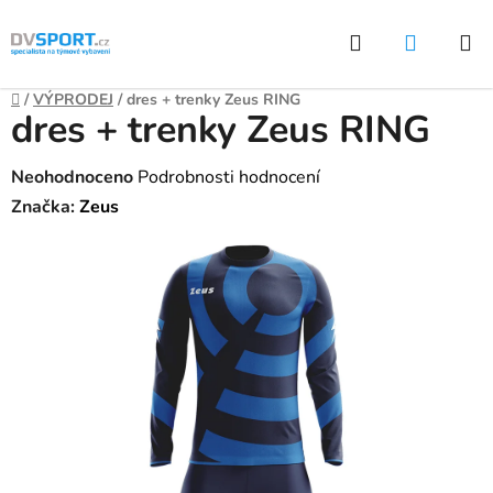
Přejít
Hledat
NÁKUP
na
KOŠÍK
obsah
Domů
/
VÝPRODEJ
/
dres + trenky Zeus RING
dres + trenky Zeus RING
Průměrné
Neohodnoceno
Podrobnosti hodnocení
hodnocení
Značka:
Zeus
produktu
je
0,0
z
5
hvězdiček.