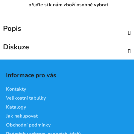
přijďte si k nám zboží osobně vybrat
Popis
Diskuze
Z
á
Informace pro vás
p
a
Kontakty
t
Velikostní tabulky
í
Katalogy
Jak nakupovat
Obchodní podmínky
Podmínky ochrany osobních údajů