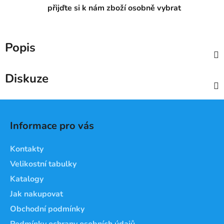
přijďte si k nám zboží osobně vybrat
Popis
Diskuze
Z
á
Informace pro vás
p
a
Kontakty
t
Velikostní tabulky
í
Katalogy
Jak nakupovat
Obchodní podmínky
Podmínky ochrany osobních údajů