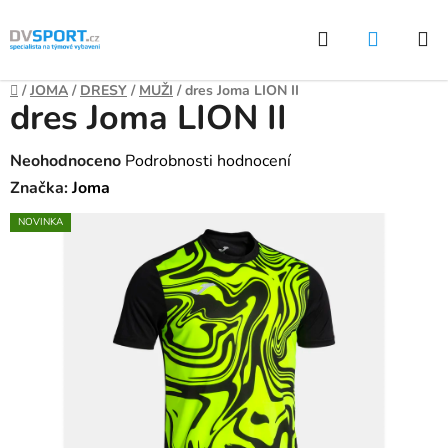
Přejít
Hledat
NÁKUP
na
KOŠÍK
obsah
Domů
/
JOMA
/
DRESY
/
MUŽI
/
dres Joma LION II
dres Joma LION II
Průměrné
Neohodnoceno
Podrobnosti hodnocení
hodnocení
Značka:
Joma
produktu
NOVINKA
je
0,0
z
5
hvězdiček.