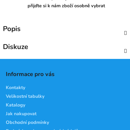
přijďte si k nám zboží osobně vybrat
Popis
Diskuze
Z
á
Informace pro vás
p
a
Kontakty
t
Velikostní tabulky
í
Katalogy
Jak nakupovat
Obchodní podmínky