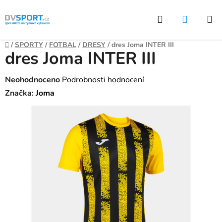
Přejít
Hledat
NÁKUP
na
KOŠÍK
obsah
Domů
/
SPORTY
/
FOTBAL
/
DRESY
/
dres Joma INTER III
dres Joma INTER III
Průměrné
Neohodnoceno
Podrobnosti hodnocení
hodnocení
Značka:
Joma
produktu
je
0,0
z
5
hvězdiček.