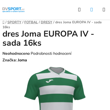
Přejít
Hledat
NÁKUP
na
KOŠÍK
obsah
Domů
/
SPORTY
/
FOTBAL
/
DRESY
/
dres Joma EUROPA IV - sada
16ks
dres Joma EUROPA IV -
sada 16ks
Průměrné
Neohodnoceno
Podrobnosti hodnocení
hodnocení
Značka:
Joma
produktu
je
0,0
z
5
hvězdiček.