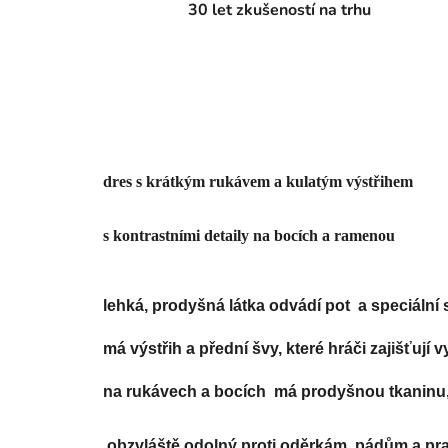
30 let zkušeností na trhu
dres s krátkým rukávem a kulatým výstřihem 
s kontrastními detaily na bocích a ramenou
lehká, prodyšná látka odvádí pot  a speciální
má výstřih a přední švy, které hráči zajišťují 
na rukávech a bocích  má prodyšnou tkaninu, 
obzvláště odolný proti oděrkám, pádům a pra