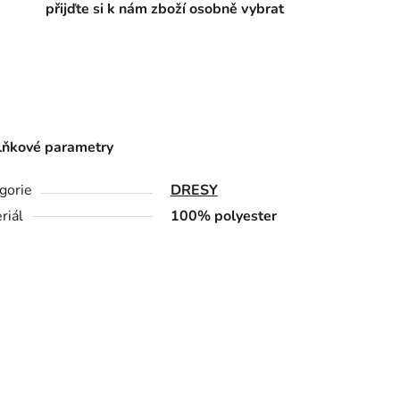
přijďte si k nám zboží osobně vybrat
ňkové parametry
gorie
DRESY
riál
100% polyester
intenzivnějších tréninků