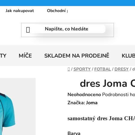
Jak nakupovat
Obchodní podmínky
Podmínky ochrany
TY
MÍČE
SKLADEM NA PRODEJNĚ
KLU
Domů
/
SPORTY
/
FOTBAL
/
DRESY
/
d
dres Joma
Průměrné
Neohodnoceno
Podrobnosti h
hodnocení
Značka:
Joma
produktu
samostatný dres Joma C
je
0,0
Barva