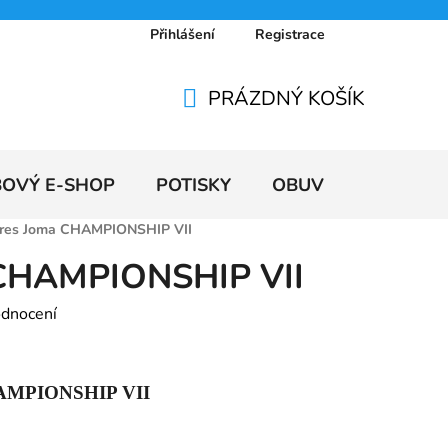
Přihlášení
Registrace
 osobních údajů
Doprava a platby
Ceníky
PRÁZDNÝ KOŠÍK
NÁKUPNÍ
KOŠÍK
BOVÝ E-SHOP
POTISKY
OBUV
VÝPRODE
res Joma CHAMPIONSHIP VII
 CHAMPIONSHIP VII
odnocení
HAMPIONSHIP VII