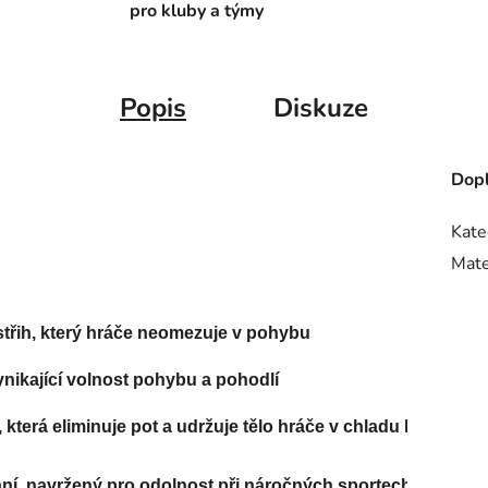
pro kluby a týmy
Popis
Diskuze
Dopl
Kate
Mate
 střih, který hráče neomezuje v pohybu
vynikající volnost pohybu a pohodlí
která eliminuje pot a udržuje tělo hráče v chladu během nej
ní, navržený pro odolnost při náročných sportech