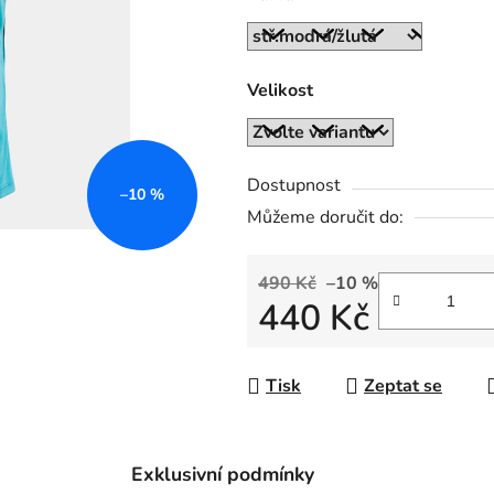
z
5
hvězdiček.
Velikost
Dostupnost
–10 %
Můžeme doručit do:
490 Kč
–10 %
440 Kč
Měrná cena:
Tisk
Zeptat se
Exklusivní podmínky