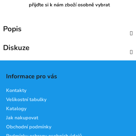
přijďte si k nám zboží osobně vybrat
Popis
Diskuze
Z
á
Informace pro vás
p
a
Kontakty
t
Velikostní tabulky
í
Katalogy
Jak nakupovat
Obchodní podmínky
Podmínky ochrany osobních údajů