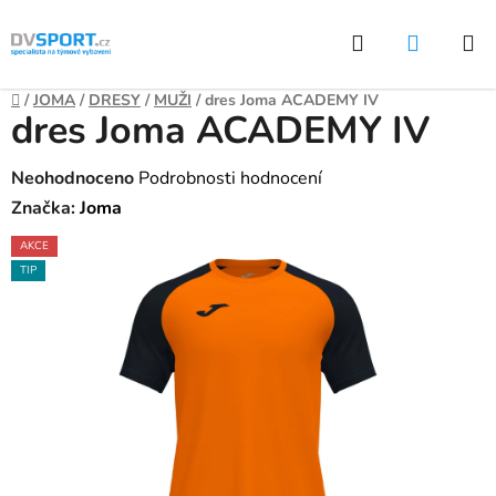
Přejít
Hledat
NÁKUP
na
KOŠÍK
obsah
Domů
/
JOMA
/
DRESY
/
MUŽI
/
dres Joma ACADEMY IV
dres Joma ACADEMY IV
Průměrné
Neohodnoceno
Podrobnosti hodnocení
hodnocení
Značka:
Joma
produktu
AKCE
je
TIP
0,0
z
5
hvězdiček.