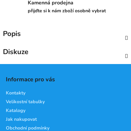
Kamenná prodejna
přijďte si k nám zboží osobně vybrat
Popis
Diskuze
Z
á
Informace pro vás
p
a
Kontakty
t
Velikostní tabulky
í
Katalogy
Jak nakupovat
Obchodní podmínky