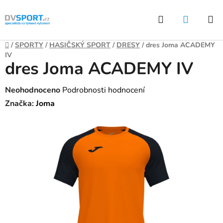
Přejít
Hledat
NÁKUP
na
KOŠÍK
obsah
Domů
/
SPORTY
/
HASIČSKÝ SPORT
/
DRESY
/
dres Joma ACADEMY
IV
dres Joma ACADEMY IV
Průměrné
Neohodnoceno
Podrobnosti hodnocení
hodnocení
Značka:
Joma
produktu
je
0,0
z
5
hvězdiček.