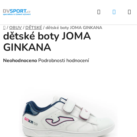
Přejít
Hledat
NÁKUP
na
KOŠÍK
obsah
Domů
/
OBUV
/
DĚTSKÉ
/
dětské boty JOMA GINKANA
dětské boty JOMA
GINKANA
Průměrné
Neohodnoceno
Podrobnosti hodnocení
hodnocení
produktu
je
0,0
z
5
hvězdiček.