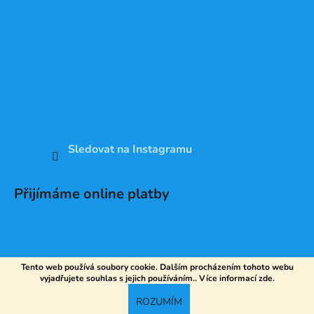
Sledovat na Instagramu
Přijímáme online platby
Tento web používá soubory cookie. Dalším procházením tohoto webu
vyjadřujete souhlas s jejich používáním.. Více informací
zde
.
Vytvořil Shoptet
ROZUMÍM
Copyright 2026
DV SPORT
. Všechna práva vyhrazena.