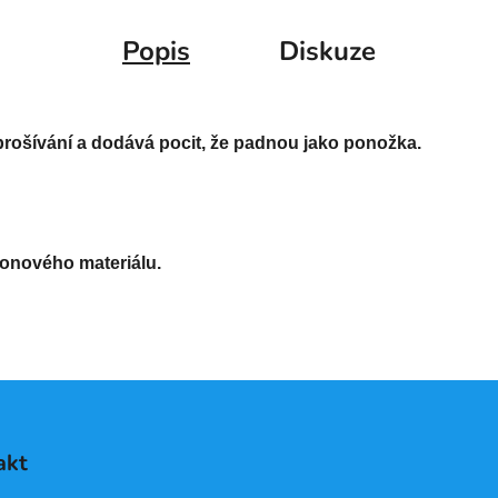
Popis
Diskuze
prošívání a dodává pocit, že padnou jako ponožka.
xonového materiálu.

akt