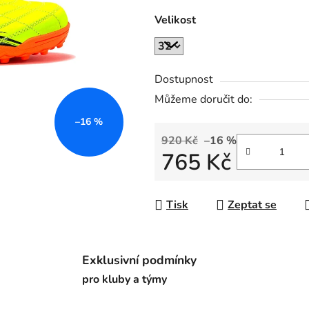
0,0
Velikost
z
5
hvězdiček.
Dostupnost
Můžeme doručit do:
–16 %
920 Kč
–16 %
765 Kč
Měrná cena:
Tisk
Zeptat se
Exklusivní podmínky
pro kluby a týmy