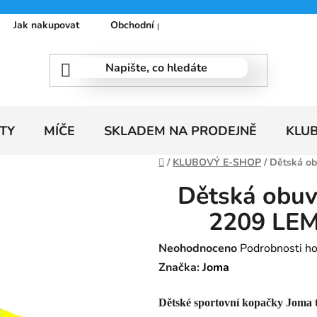
Jak nakupovat
Obchodní podmínky
Podmínky ochrany
TY
MÍČE
SKLADEM NA PRODEJNĚ
KLU
Domů
/
KLUBOVÝ E-SHOP
/
Dětská o
Dětská obu
2209 LE
Průměrné
Neohodnoceno
Podrobnosti h
hodnocení
Značka:
Joma
produktu
Dětské sportovní kopačky Joma 
je