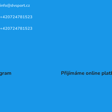
info
@
dvsport.cz
+420724781523
+420724781523
agram
Přijímáme online plat