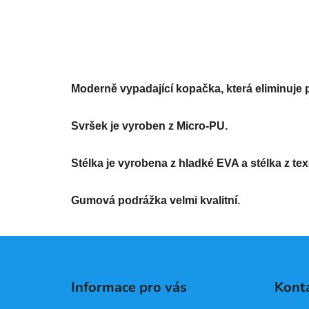
Moderně vypadající kopačka, která eliminuje 
Svršek je vyroben z Micro-PU.

Stélka je vyrobena z hladké EVA a stélka z te
Gumová podrážka velmi kvalitní.
Z
á
Informace pro vás
Kont
p