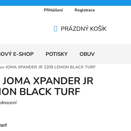
Přihlášení
Registrace
 osobních údajů
Doprava a platby
Ceníky
PRÁZDNÝ KOŠÍK
NÁKUPNÍ
KOŠÍK
BOVÝ E-SHOP
POTISKY
OBUV
VÝPRODE
buv JOMA XPANDER JR 2209 LEMON BLACK TURF
v JOMA XPANDER JR
MON BLACK TURF
odnocení
turf