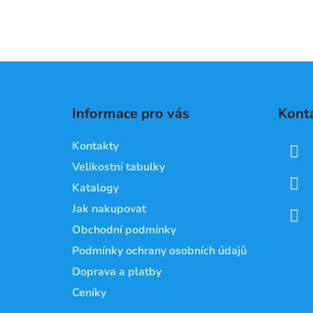
Z
á
Informace pro vás
Kont
p
a
Kontakty
t
Velikostní tabulky
í
Katalogy
Jak nakupovat
Obchodní podmínky
Podmínky ochrany osobních údajů
Doprava a platby
Ceníky