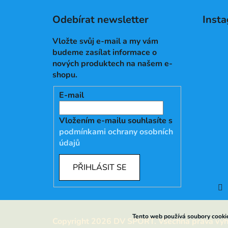
Odebírat newsletter
Inst
Vložte svůj e-mail a my vám
budeme zasílat informace o
nových produktech na našem e-
shopu.
E-mail
Vložením e-mailu souhlasíte s
podmínkami ochrany osobních
údajů
PŘIHLÁSIT SE
Tento web používá soubory cookie
Copyright 2026
DV SPORT
. Všechna práva vy