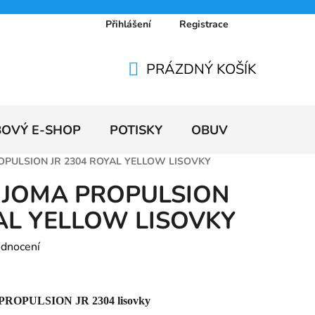
Přihlášení
Registrace
 osobních údajů
Doprava a platby
Ceníky
PRÁZDNÝ KOŠÍK
NÁKUPNÍ
KOŠÍK
BOVÝ E-SHOP
POTISKY
OBUV
VÝPRODE
ROPULSION JR 2304 ROYAL YELLOW LISOVKY
v JOMA PROPULSION
YAL YELLOW LISOVKY
odnocení
a PROPULSION JR 2304 lisovky