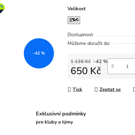
0,0
Velikost
z
5
hvězdiček.
Dostupnost
Můžeme doručit do:
–42 %
1 135 Kč
–42 %
650 Kč
Měrná cena:
Tisk
Zeptat se
Exklusivní podmínky
pro kluby a týmy