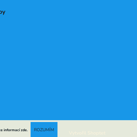
by
ROZUMÍM
ce informací
zde
.
Vytvořil Shoptet