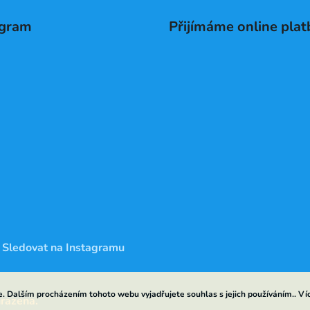
agram
Přijímáme online plat
Sledovat na Instagramu
. Dalším procházením tohoto webu vyjadřujete souhlas s jejich používáním.. Ví
hrazena.