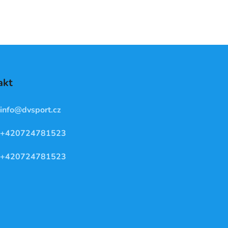
akt
info
@
dvsport.cz
+420724781523
+420724781523