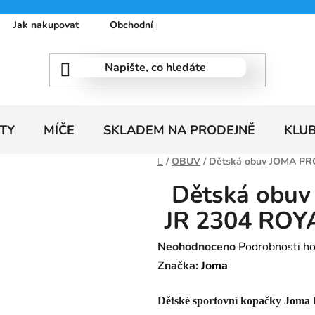
Jak nakupovat
Obchodní podmínky
Podmínky ochrany
TY
MÍČE
SKLADEM NA PRODEJNĚ
KLU
Domů
/
OBUV
/
Dětská obuv JOMA P
Dětská obu
JR 2304 RO
Průměrné
Neohodnoceno
Podrobnosti h
hodnocení
Značka:
Joma
produktu
Dětské sportovní kopačky Jom
je