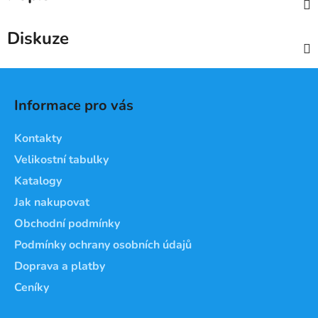
Diskuze
Z
á
Informace pro vás
p
a
Kontakty
t
Velikostní tabulky
í
Katalogy
Jak nakupovat
Obchodní podmínky
Podmínky ochrany osobních údajů
Doprava a platby
Ceníky