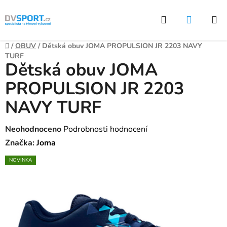
Přejít
Hledat
NÁKUP
na
KOŠÍK
obsah
Domů
/
OBUV
/
Dětská obuv JOMA PROPULSION JR 2203 NAVY
TURF
Dětská obuv JOMA
PROPULSION JR 2203
NAVY TURF
Průměrné
Neohodnoceno
Podrobnosti hodnocení
hodnocení
Značka:
Joma
produktu
NOVINKA
je
0,0
z
5
hvězdiček.