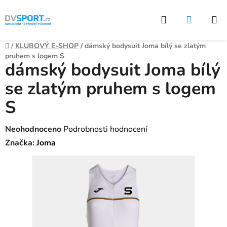
Přejít
Hledat
NÁKUP
na
KOŠÍK
obsah
Domů
/
KLUBOVÝ E-SHOP
/
dámský bodysuit Joma bílý se zlatým
pruhem s logem S
dámský bodysuit Joma bílý
se zlatým pruhem s logem
S
Průměrné
Neohodnoceno
Podrobnosti hodnocení
hodnocení
Značka:
Joma
produktu
je
0,0
z
5
hvězdiček.