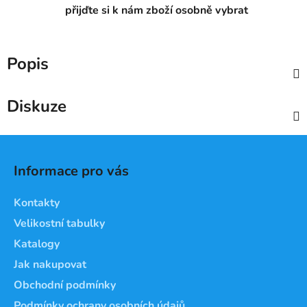
přijďte si k nám zboží osobně vybrat
Popis
Diskuze
Z
á
Informace pro vás
p
a
Kontakty
t
Velikostní tabulky
í
Katalogy
Jak nakupovat
Obchodní podmínky
Podmínky ochrany osobních údajů