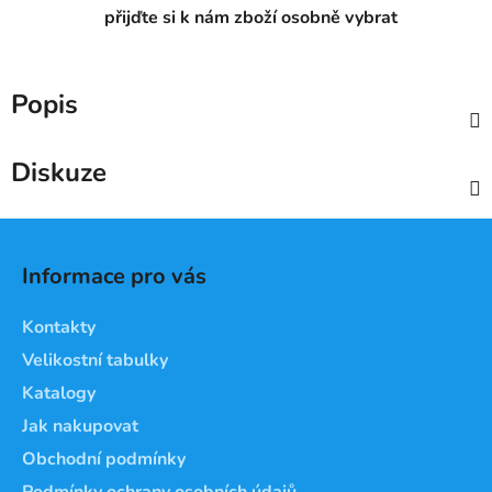
přijďte si k nám zboží osobně vybrat
Popis
Diskuze
Z
á
Informace pro vás
p
a
Kontakty
t
Velikostní tabulky
í
Katalogy
Jak nakupovat
Obchodní podmínky
Podmínky ochrany osobních údajů