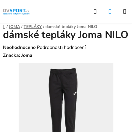
Přejít
Hledat
NÁKUP
na
KOŠÍK
obsah
Domů
/
JOMA
/
TEPLÁKY
/
dámské tepláky Joma NILO
dámské tepláky Joma NILO
Průměrné
Neohodnoceno
Podrobnosti hodnocení
hodnocení
Značka:
Joma
produktu
je
0,0
z
5
hvězdiček.