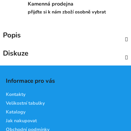
Kamenná prodejna
přijďte si k nám zboží osobně vybrat
Popis
Diskuze
Z
á
Informace pro vás
p
a
Kontakty
t
Velikostní tabulky
í
Katalogy
Jak nakupovat
Obchodní podmínky