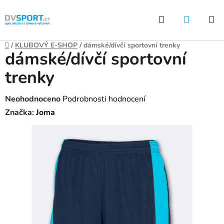
Přejít
Hledat
NÁKUP
na
KOŠÍK
obsah
Domů
/
KLUBOVÝ E-SHOP
/
dámské/dívčí sportovní trenky
dámské/dívčí sportovní
trenky
Průměrné
Neohodnoceno
Podrobnosti hodnocení
hodnocení
Značka:
Joma
produktu
je
0,0
z
5
hvězdiček.