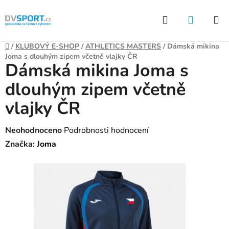
Přejít
Hledat
NÁKUP
na
KOŠÍK
obsah
Domů
/
KLUBOVÝ E-SHOP
/
ATHLETICS MASTERS
/
Dámská mikina
Joma s dlouhým zipem včetně vlajky ČR
Dámská mikina Joma s
dlouhým zipem včetně
vlajky ČR
Průměrné
Neohodnoceno
Podrobnosti hodnocení
hodnocení
Značka:
Joma
produktu
je
0,0
z
5
hvězdiček.