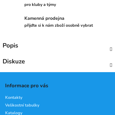
pro kluby a týmy
Kamenná prodejna
přijďte si k nám zboží osobně vybrat
Popis
Diskuze
Z
á
Informace pro vás
p
a
Kontakty
t
Velikostní tabulky
í
Katalogy