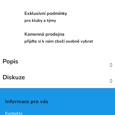
Exklusivní podmínky
pro kluby a týmy
Kamenná prodejna
přijďte si k nám zboží osobně vybrat
Popis
Diskuze
Z
á
Informace pro vás
p
a
Kontakty