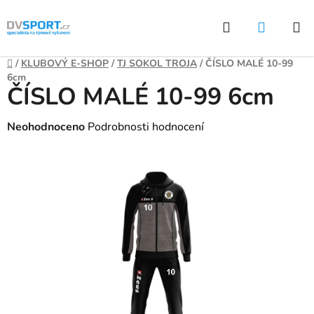
Přejít
Hledat
NÁKUP
na
KOŠÍK
obsah
Domů
/
KLUBOVÝ E-SHOP
/
TJ SOKOL TROJA
/
ČÍSLO MALÉ 10-99
6cm
ČÍSLO MALÉ 10-99 6cm
Průměrné
Neohodnoceno
Podrobnosti hodnocení
hodnocení
produktu
je
0,0
z
5
hvězdiček.