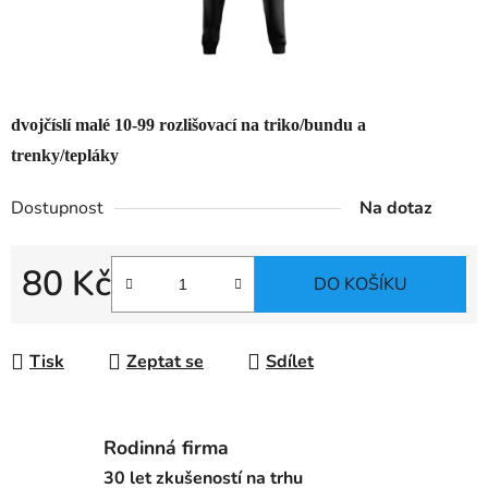
dvojčíslí malé 10-99 rozlišovací na triko/bundu a
trenky/tepláky
Dostupnost
Na dotaz
80 Kč
DO KOŠÍKU
Měrná cena:
Tisk
Zeptat se
Sdílet
Rodinná firma
30 let zkušeností na trhu