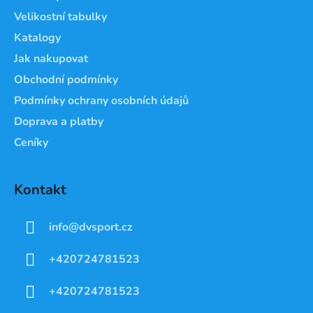
t
Velikostní tabulky
í
Katalogy
Jak nakupovat
Obchodní podmínky
Podmínky ochrany osobních údajů
Doprava a platby
Ceníky
Kontakt
info
@
dvsport.cz
+420724781523
+420724781523