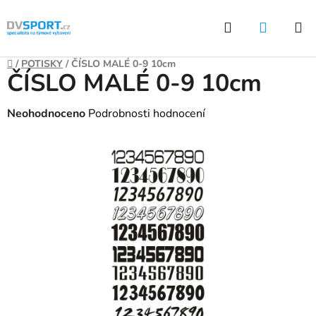
Přejít
Hledat
NÁKUP
na
KOŠÍK
obsah
Domů
/
POTISKY
/
ČÍSLO MALÉ 0-9 10cm
ČÍSLO MALÉ 0-9 10cm
Průměrné
Neohodnoceno
Podrobnosti hodnocení
hodnocení
produktu
je
0,0
z
5
hvězdiček.