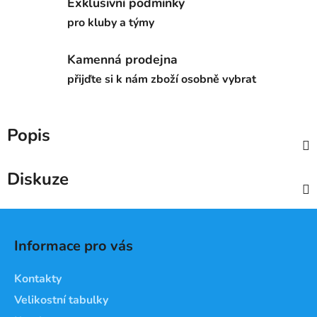
Exklusivní podmínky
pro kluby a týmy
Kamenná prodejna
přijďte si k nám zboží osobně vybrat
Popis
Diskuze
Z
á
Informace pro vás
p
a
Kontakty
t
Velikostní tabulky
í