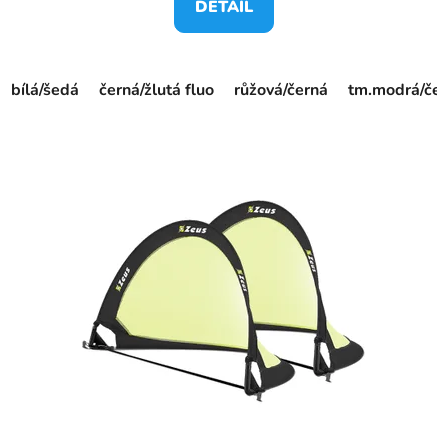
DETAIL
bílá/šedá
černá/žlutá fluo
růžová/černá
tm.modrá/če