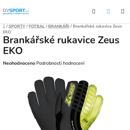
Přejít
Hledat
NÁKUP
na
KOŠÍK
obsah
Domů
/
SPORTY
/
FOTBAL
/
BRANKÁŘI
/
Brankářské rukavice Zeus
EKO
Brankářské rukavice Zeus
EKO
Průměrné
Neohodnoceno
Podrobnosti hodnocení
hodnocení
produktu
je
0,0
z
5
hvězdiček.