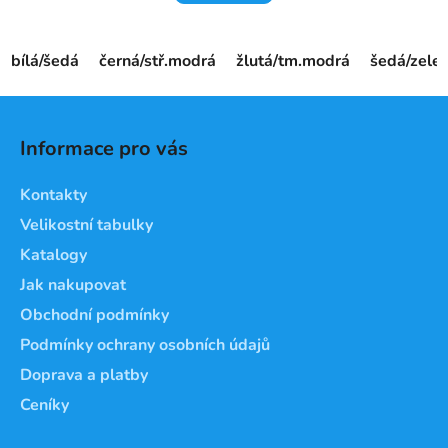
bílá/šedá
černá/stř.modrá
žlutá/tm.modrá
šedá/zelen
Z
á
Informace pro vás
p
a
Kontakty
t
Velikostní tabulky
í
Katalogy
Jak nakupovat
Obchodní podmínky
Podmínky ochrany osobních údajů
Doprava a platby
Ceníky