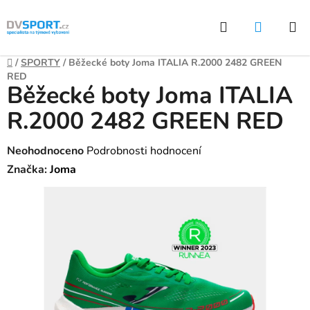
Přejít
Hledat
NÁKUP
na
KOŠÍK
obsah
Domů
/
SPORTY
/
Běžecké boty Joma ITALIA R.2000 2482 GREEN
RED
Běžecké boty Joma ITALIA
R.2000 2482 GREEN RED
Průměrné
Neohodnoceno
Podrobnosti hodnocení
hodnocení
Značka:
Joma
produktu
je
0,0
z
5
hvězdiček.