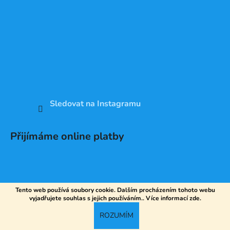
Sledovat na Instagramu
Přijímáme online platby
Tento web používá soubory cookie. Dalším procházením tohoto webu
vyjadřujete souhlas s jejich používáním.. Více informací
zde
.
Vytvořil Shoptet
ROZUMÍM
Copyright 2026
DV SPORT
. Všechna práva vyhrazena.