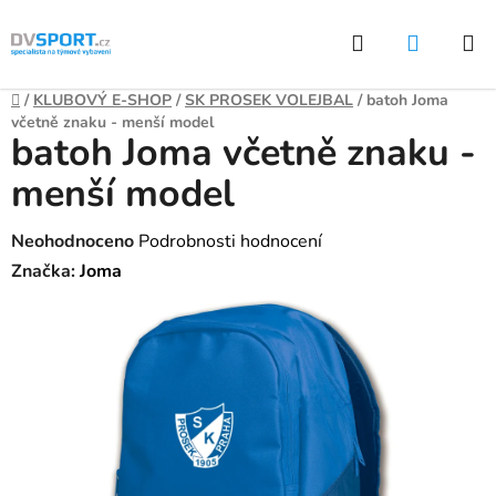
Přejít
Hledat
NÁKUP
na
KOŠÍK
obsah
Domů
/
KLUBOVÝ E-SHOP
/
SK PROSEK VOLEJBAL
/
batoh Joma
včetně znaku - menší model
batoh Joma včetně znaku -
menší model
Průměrné
Neohodnoceno
Podrobnosti hodnocení
hodnocení
Značka:
Joma
produktu
je
0,0
z
5
hvězdiček.