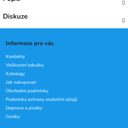
Diskuze
Z
á
Informace pro vás
p
a
Kontakty
t
Velikostní tabulky
í
Katalogy
Jak nakupovat
Obchodní podmínky
Podmínky ochrany osobních údajů
Doprava a platby
Ceníky