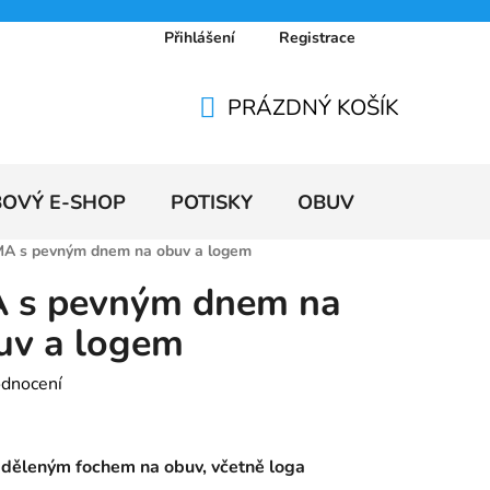
Přihlášení
Registrace
 osobních údajů
Doprava a platby
Ceníky
PRÁZDNÝ KOŠÍK
NÁKUPNÍ
KOŠÍK
BOVÝ E-SHOP
POTISKY
OBUV
VÝPRODE
A s pevným dnem na obuv a logem
 s pevným dnem na
uv a logem
odnocení
děleným fochem na obuv, včetně loga