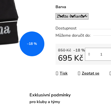
0,0
Barva
z
5
hvězdiček.
Dostupnost
Můžeme doručit do:
–18 %
850 Kč
–18 %
695 Kč
Měrná cena:
Tisk
Zeptat se
Exklusivní podmínky
pro kluby a týmy