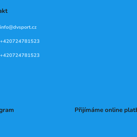
akt
info
@
dvsport.cz
+420724781523
+420724781523
agram
Přijímáme online plat