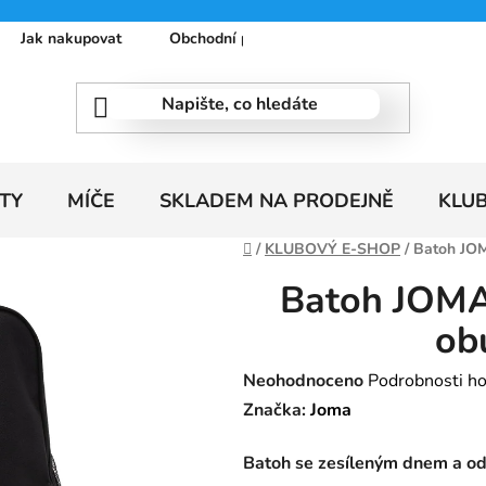
Jak nakupovat
Obchodní podmínky
Podmínky ochrany
TY
MÍČE
SKLADEM NA PRODEJNĚ
KLU
Domů
/
KLUBOVÝ E-SHOP
/
Batoh JOM
Batoh JOMA
ob
Průměrné
Neohodnoceno
Podrobnosti h
hodnocení
Značka:
Joma
produktu
Batoh se zesíleným dnem a od
je