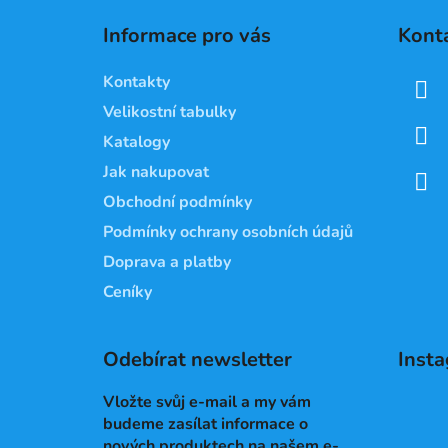
á
Informace pro vás
Kont
p
a
Kontakty
t
Velikostní tabulky
í
Katalogy
Jak nakupovat
Obchodní podmínky
Podmínky ochrany osobních údajů
Doprava a platby
Ceníky
Odebírat newsletter
Inst
Vložte svůj e-mail a my vám
budeme zasílat informace o
nových produktech na našem e-