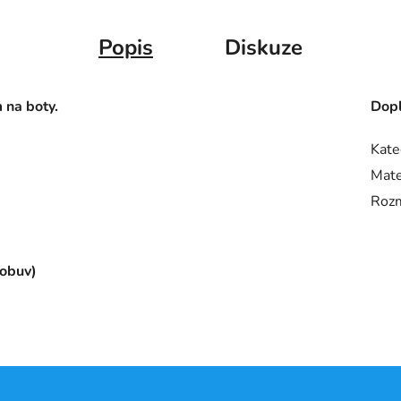
Popis
Diskuze
 na boty.
Dopl
Kate
Mate
Roz
 obuv)