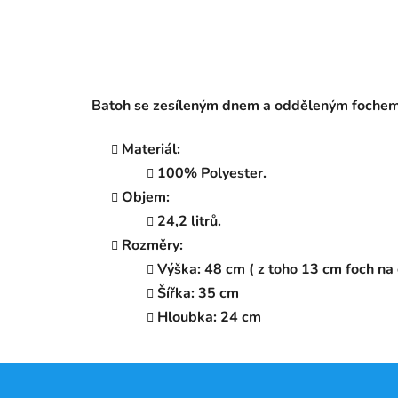
Batoh se zesíleným dnem a odděleným fochem
Materiál:
100% Polyester.
Objem:
24,2 litrů.
Rozměry:
Výška: 48 cm ( z toho 13 cm foch na
Šířka: 35 cm
Hloubka: 24 cm
Z