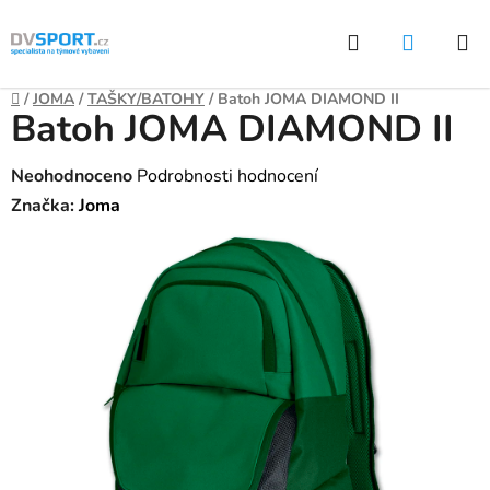
Přejít
Hledat
NÁKUP
na
KOŠÍK
obsah
Domů
/
JOMA
/
TAŠKY/BATOHY
/
Batoh JOMA DIAMOND II
Batoh JOMA DIAMOND II
Průměrné
Neohodnoceno
Podrobnosti hodnocení
hodnocení
Značka:
Joma
produktu
je
0,0
z
5
hvězdiček.