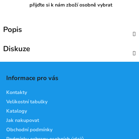
přijďte si k nám zboží osobně vybrat
Popis
Diskuze
Z
á
Informace pro vás
p
a
Kontakty
t
Velikostní tabulky
í
Katalogy
Jak nakupovat
Obchodní podmínky
Podmínky ochrany osobních údajů